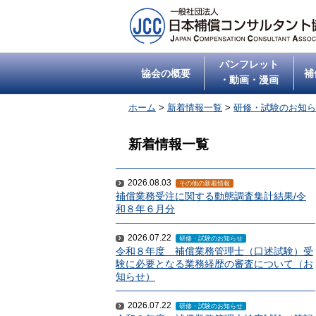
パンフレット
協会の概要
補
・動画・漫画
ホーム
>
新着情報一覧
>
研修・試験のお知ら
新着情報一覧
2026.08.03
その他の新着情報
補償業務受注に関する動態調査集計結果/令
和８年６月分
2026.07.22
研修・試験のお知らせ
令和８年度 補償業務管理士（口述試験）受
験に必要となる業務経歴の審査について（お
知らせ）
2026.07.22
研修・試験のお知らせ