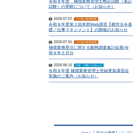
令和８年度 補償業務管理士検定試験（筆記
試験）の受験について（お知らせ）
2026.07.07
その他の新着情報
令和８年度第２回本部Web講習【都市法令基
礎／仕事マネジメント】の開催のお知らせ
2026.07.01
その他の新着情報
補償業務受注に関する動態調査集計結果/令
和８年５月分
2026.06.15
研修・試験のお知らせ
令和８年度 補償業務管理士登録更新講習会
実施のご案内（お知らせ）
ホーム
協会の概要
パンフ