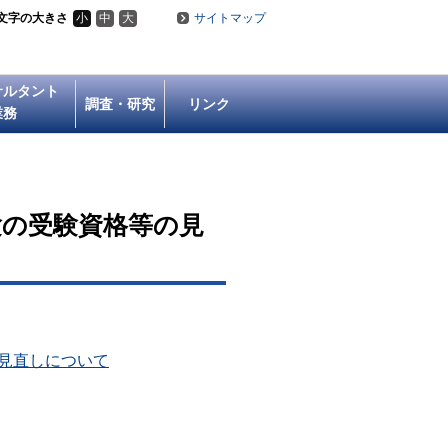
文字の大きさ
小
中
大
サイトマップ
サルタント
調査・研究
リンク
業務
験の受験資格等の見
見直しについて