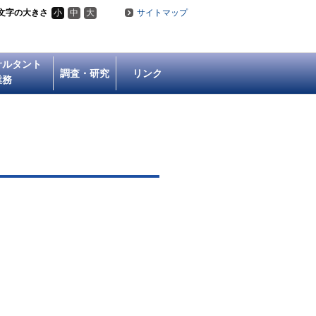
文字の大きさ
小
中
大
サイトマップ
サルタント
調査・研究
リンク
業務