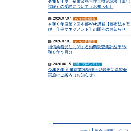
令和８年度 補償業務管理士検定試験（筆記
試験）の受験について（お知らせ）
2026.07.07
その他の新着情報
令和８年度第２回本部Web講習【都市法令基
礎／仕事マネジメント】の開催のお知らせ
2026.07.01
その他の新着情報
補償業務受注に関する動態調査集計結果/令
和８年５月分
2026.06.15
研修・試験のお知らせ
令和８年度 補償業務管理士登録更新講習会
実施のご案内（お知らせ）
ホーム
協会の概要
パンフ