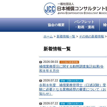
パンフレット
協会の概要
補
・動画・漫画
ホーム
>
新着情報一覧
>
その他の新着情報
新着情報一覧
2026.08.03
その他の新着情報
補償業務受注に関する動態調査集計結果/令
和８年６月分
2026.07.22
研修・試験のお知らせ
令和８年度 補償業務管理士（口述試験）受
験に必要となる業務経歴の審査について（お
知らせ）
2026.07.22
研修・試験のお知らせ