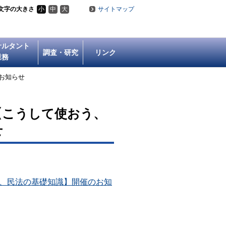
文字の大きさ
小
中
大
サイトマップ
サルタント
調査・研究
リンク
業務
お知らせ
【こうして使おう、
せ
う、民法の基礎知識】開催のお知