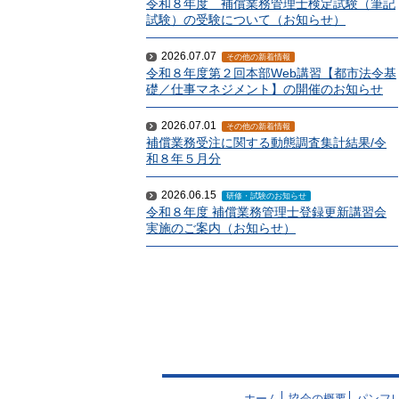
令和８年度 補償業務管理士検定試験（筆記
試験）の受験について（お知らせ）
2026.07.07
その他の新着情報
令和８年度第２回本部Web講習【都市法令基
礎／仕事マネジメント】の開催のお知らせ
2026.07.01
その他の新着情報
補償業務受注に関する動態調査集計結果/令
和８年５月分
2026.06.15
研修・試験のお知らせ
令和８年度 補償業務管理士登録更新講習会
実施のご案内（お知らせ）
ホーム
協会の概要
パンフ