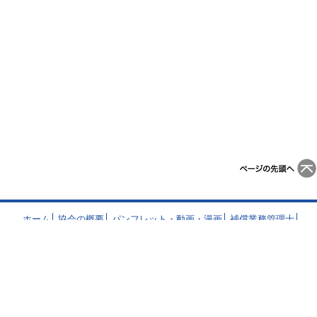
ホーム
協会の概要
パンフレット・動画・漫画
補償業務管理士
登録事務
CPD
補償コンサルタントの業務
調査・研究
リンク
このサイトについて
一般社団法人 日本補償コンサルタント協会
〒 104-0032 東京都中央区八丁堀2丁目20番9号 八丁堀FRONT 3階