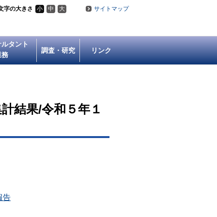
文字の大きさ
小
中
大
サイトマップ
サルタント
調査・研究
リンク
業務
計結果/令和５年１
報告