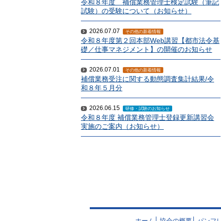
令和８年度 補償業務管理士検定試験（筆記
試験）の受験について（お知らせ）
2026.07.07
その他の新着情報
令和８年度第２回本部Web講習【都市法令基
礎／仕事マネジメント】の開催のお知らせ
2026.07.01
その他の新着情報
補償業務受注に関する動態調査集計結果/令
和８年５月分
2026.06.15
研修・試験のお知らせ
令和８年度 補償業務管理士登録更新講習会
実施のご案内（お知らせ）
ホーム
協会の概要
パンフ